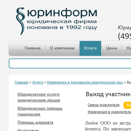
Юрид
(49
c 10.00 до 18.00
Главная
О компании
Услуги
Цены
Н
Главная
>
Услуги
>
Изменения в документах юридических лиц
>
Вы
Выход участник
Юридические услуги
юридическим лицам
Смена учредителя
Вы
Юридическая помощь
Изменения в учредител
гражданам
Любое ООО не застрах
Помощь адвоката
бизнеса. По законода
Налоговое