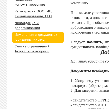
компанию.
консультирование
Регистрация ООО, ИП,
При выходе участника
лицензирование, СРО
стоимости, а доля в с
ее часть. При обычно
Ликвидация и
добровольного выход
реорганизация
исключения участника 
Изменения в документах
юридических лиц
Следует помнить, ч
существовать вообще 
Снятие ограничений.
Актуальные вопросы
До
При этом варианте со
Документы необходи
1. Уходящему участни
нотариуса (образец з
2. Для заверения заяв
- свидетельство ОГРН;
- свидетельство ИНН,