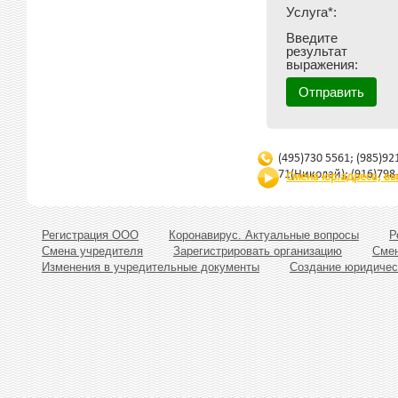
Услуга*:
Введите
результат
выражения:
(495)730 5561; (985)92
71(Николай); (916)798
Смена юр.адреса, вы
Регистрация ООО
Коронавирус. Актуальные вопросы
Р
Смена учредителя
Зарегистрировать организацию
Смен
Изменения в учредительные документы
Создание юридичес