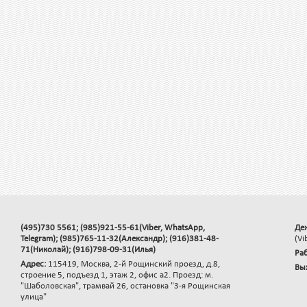
(495)730 5561; (985)921-55-61(Viber, WhatsApp,
Де
Telegram); (985)765-11-32(Александр); (916)381-48-
(Vi
71(Николай); (916)798-09-31(Илья)
Раб
Адрес:
115419, Москва, 2-й Рощинский проезд, д.8,
Вы
строение 5, подъезд 1, этаж 2, офис а2. Проезд: м.
"Шаболовская", трамвай 26, остановка "3-я Рощинская
улица"