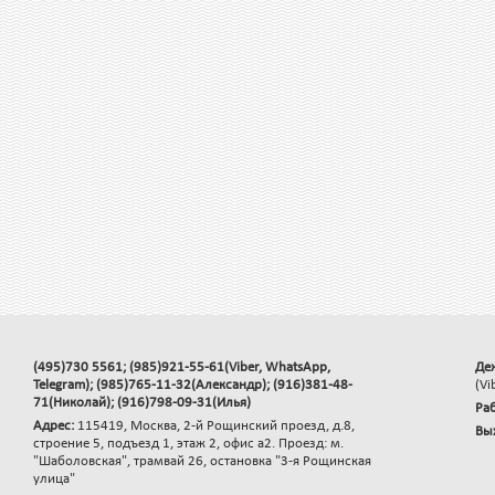
(495)730 5561; (985)921-55-61(Viber, WhatsApp,
Де
Telegram); (985)765-11-32(Александр); (916)381-48-
(Vi
71(Николай); (916)798-09-31(Илья)
Раб
Адрес:
115419, Москва, 2-й Рощинский проезд, д.8,
Вы
строение 5, подъезд 1, этаж 2, офис а2. Проезд: м.
"Шаболовская", трамвай 26, остановка "3-я Рощинская
улица"